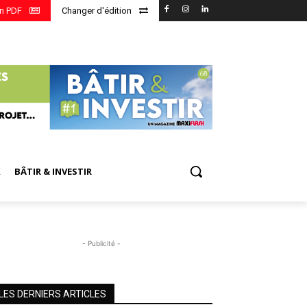
en PDF
Changer d'édition
X
BÂTIR & INVESTIR
- Publicité -
LES DERNIERS ARTICLES