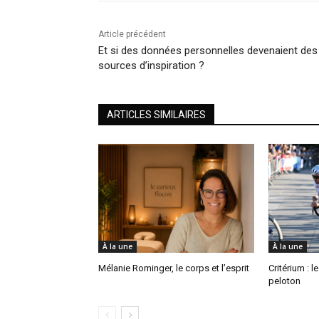
Article précédent
Et si des données personnelles devenaient des
sources d’inspiration ?
ARTICLES SIMILAIRES
À la une
À la une
Mélanie Rominger, le corps et l’esprit
Critérium : l
peloton