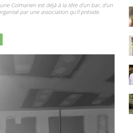
eune Colmarien est déjà à la tête d’un bar, d’un
 organisé par une association qu’il préside.