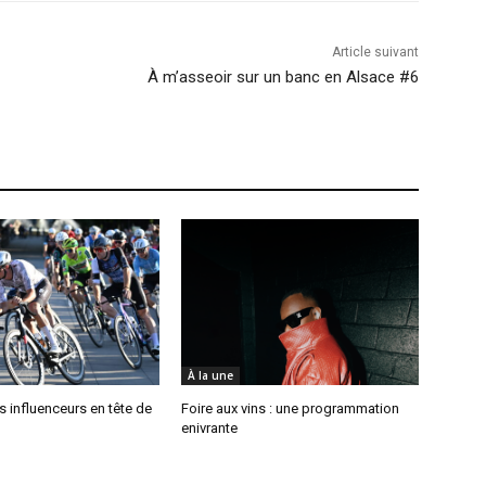
Article suivant
À m’asseoir sur un banc en Alsace #6
À la une
es influenceurs en tête de
Foire aux vins : une programmation
enivrante