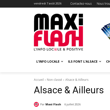
vendredi 7 août 2026
Contactez-nous
Nous trou
L’INFO LOCALE
ILS FONT L’ALSACE
C
Accueil
Non classé
Alsace & Ailleurs
Alsace & Ailleurs
Par
Maxi Flash
6 juillet 2026