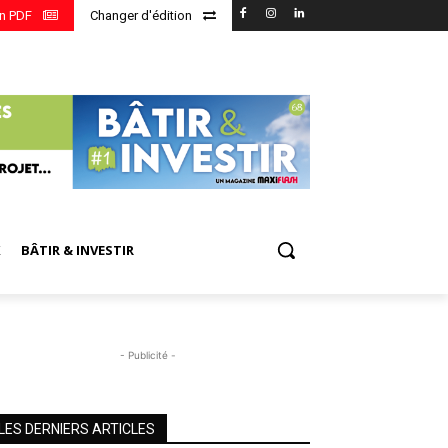
en PDF
Changer d'édition
X
BÂTIR & INVESTIR
- Publicité -
LES DERNIERS ARTICLES