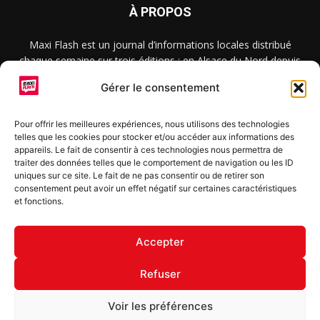
À PROPOS
Maxi Flash est un journal d’informations locales distribué
chaque semaine sur trois éditions : en Alsace du Nord depuis
2015, dans les secteurs d’Obernai-Molsheim-Erstein depuis
Gérer le consentement
2022, et à Colmar, Vignoble et Plaine depuis 2023.
Pour offrir les meilleures expériences, nous utilisons des technologies
telles que les cookies pour stocker et/ou accéder aux informations des
SUIVEZ-NOUS
appareils. Le fait de consentir à ces technologies nous permettra de
traiter des données telles que le comportement de navigation ou les ID
uniques sur ce site. Le fait de ne pas consentir ou de retirer son
consentement peut avoir un effet négatif sur certaines caractéristiques
et fonctions.
S'inscrire à la newsletter
Accepter
Refuser
© Copyright © 2022 Maxi Flash
Voir les préférences