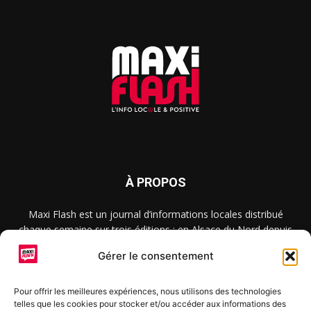
À PROPOS
Maxi Flash est un journal d’informations locales distribué
chaque semaine sur trois éditions : en Alsace du Nord depuis
2015, dans les secteurs d’Obernai-Molsheim-Erstein depuis
Gérer le consentement
2022, et à Colmar, Vignoble et Plaine depuis 2023.
Pour offrir les meilleures expériences, nous utilisons des technologies
telles que les cookies pour stocker et/ou accéder aux informations des