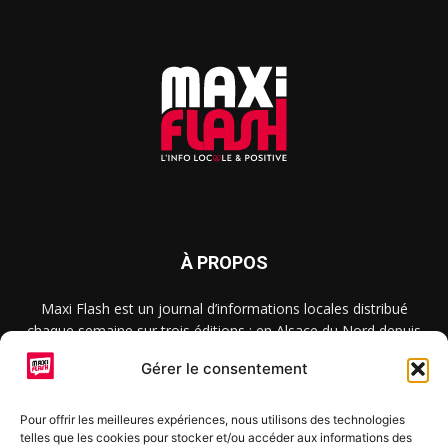
À PROPOS
Maxi Flash est un journal d’informations locales distribué
chaque semaine sur trois éditions : en Alsace du Nord depuis
2015, dans les secteurs d’Obernai-Molsheim-Erstein depuis
Gérer le consentement
2022, et à Colmar, Vignoble et Plaine depuis 2023.
Pour offrir les meilleures expériences, nous utilisons des technologies
telles que les cookies pour stocker et/ou accéder aux informations des