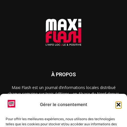
À PROPOS
Maxi Flash est un journal d’informations locales distribué
chaque semaine sur trois éditions : en Alsace du Nord depuis
2015, dans les secteurs d’Obernai-Molsheim-Erstein depuis
Gérer le consentement
2022, et à Colmar, Vignoble et Plaine depuis 2023.
Pour offrir les meilleures expériences, nous utilisons des technologies
telles que les cookies pour stocker et/ou accéder aux informations des