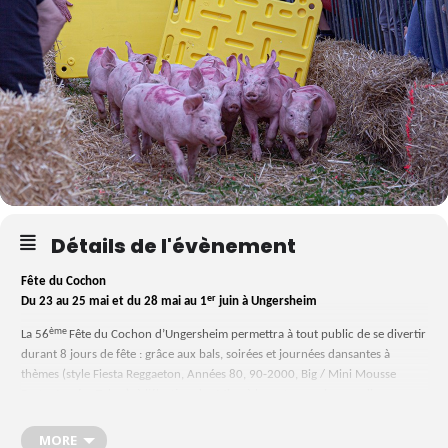
Détails de l'évènement
Fête du Cochon
er
Du 23 au 25 mai et du 28 mai au 1
juin à Ungersheim
ème
La 56
Fête du Cochon d’Ungersheim permettra à tout public de se divertir
durant 8 jours de
fête : grâce aux bals, soirées et journées dansantes à
thèmes (style Fiesta Reggaeton, Années 80,
90-2000, Big / Mini Mousse
Party, Années Tubes), à l’élection des Miss, à la gastronomie avec divers
choix, au sport avec la course à pied, et aux animations avec les tiercés de
porcelets et les manèges. Repas : 6 menus proposés, buvette et petite
MORE