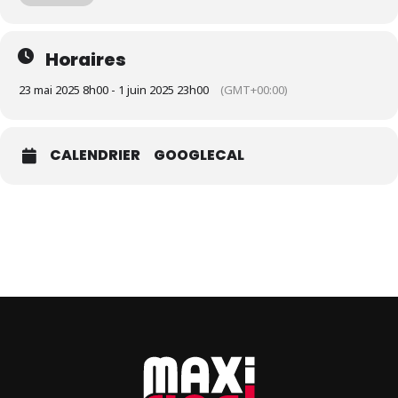
restauration –
Entrée libre les dimanches. Sur
réservation : billetterie sur
HelloAsso – Infos : rondedesfetes.fr
Retrouvez tous les agendas sur
Maxi Flash
.
Horaires
23 mai 2025 8h00 - 1 juin 2025 23h00
(GMT+00:00)
CALENDRIER
GOOGLECAL