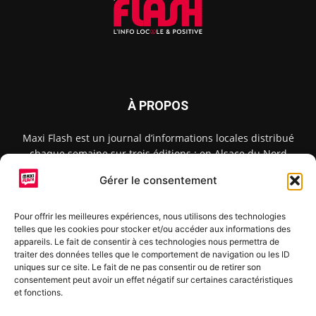
À PROPOS
Maxi Flash est un journal d’informations locales distribué
chaque semaine sur trois éditions : en Alsace du Nord
depuis 2015, dans les secteurs d’Obernai-Molsheim-Erstein
Gérer le consentement
depuis 2022, et à Colmar, Vignoble et Plaine depuis 2023.
Pour offrir les meilleures expériences, nous utilisons des technologies
telles que les cookies pour stocker et/ou accéder aux informations des
SUIVEZ-NOUS
appareils. Le fait de consentir à ces technologies nous permettra de
traiter des données telles que le comportement de navigation ou les ID
uniques sur ce site. Le fait de ne pas consentir ou de retirer son
consentement peut avoir un effet négatif sur certaines caractéristiques
et fonctions.