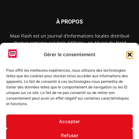
À PROPOS
Maxi Flash est un journal d’informations locales distribué
chaque semaine sur trois éditions : en Alsace du Nord
depuis 2015, dans les secteurs d’Obernai-Molsheim-Erstein
Gérer le consentement
depuis 2022, et à Colmar, Vignoble et Plaine depuis 2023.
Pour offrir les meilleures expériences, nous utilisons des technologies
telles que les cookies pour stocker et/ou accéder aux informations des
SUIVEZ-NOUS
appareils. Le fait de consentir à ces technologies nous permettra de
traiter des données telles que le comportement de navigation ou les ID
uniques sur ce site. Le fait de ne pas consentir ou de retirer son
consentement peut avoir un effet négatif sur certaines caractéristiques
et fonctions.
S'inscrire à la newsletter
Accepter
Refuser