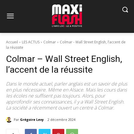
Accueil
LES ACTUS
Colmar
Colmar - Wall Street English, l’accent de
la réussite
Colmar – Wall Street English,
l’accent de la réussite
Dans le monde actuel, parler anglais est un savoir de plus
en plus nécessaire. Même en Alsace. Mais les cours dans
les écoles ne suffisent pas toujours. Alors, pour
approfondir ses connaissances, il y a Wall Street English.
La société a récemment ouvert un centre à Colmar.
Par
Grégoire Levy
2 décembre 2024