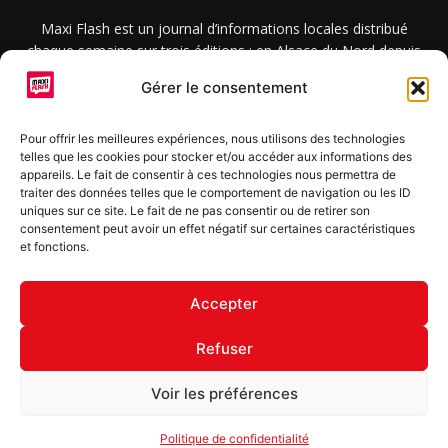
Maxi Flash est un journal d’informations locales distribué
chaque semaine sur trois éditions : en Alsace du Nord depuis
2015, dans les secteurs d’Obernai-Molsheim-Erstein depuis
Gérer le consentement
2022, et à Colmar, Vignoble et Plaine depuis 2023.
Pour offrir les meilleures expériences, nous utilisons des technologies
telles que les cookies pour stocker et/ou accéder aux informations des
SUIVEZ-NOUS
appareils. Le fait de consentir à ces technologies nous permettra de
traiter des données telles que le comportement de navigation ou les ID
uniques sur ce site. Le fait de ne pas consentir ou de retirer son
consentement peut avoir un effet négatif sur certaines caractéristiques
et fonctions.
S'inscrire à la newsletter
Accepter
Refuser
© Copyright © 2022 Maxi Flash
Voir les préférences
Mentions légales
Politique de confidentialité
Annonceurs
Politique de confidentialité
Contact