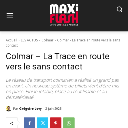
Accueil
LES ACTUS
Colmar
Colmar - La Trace en route vers le sans
contact
Colmar – La Trace en route
vers le sans contact
Le réseau de transport colmarien a réalisé un grand pas
en avant. Un nouveau système de billets vient d’être mis
en place. Fini le jetable, place au réutilisable et au
dématérialisé.
Par
Grégoire Levy
2 juin 2025