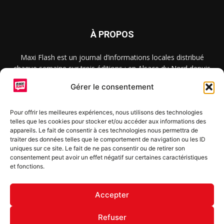
À PROPOS
Maxi Flash est un journal d’informations locales distribué
chaque semaine sur trois éditions : en Alsace du Nord depuis
2015, dans les secteurs d’Obernai-Molsheim-Erstein depuis
Gérer le consentement
2022, et à Colmar, Vignoble et Plaine depuis 2023.
Pour offrir les meilleures expériences, nous utilisons des technologies
telles que les cookies pour stocker et/ou accéder aux informations des
SUIVEZ-NOUS
appareils. Le fait de consentir à ces technologies nous permettra de
traiter des données telles que le comportement de navigation ou les ID
uniques sur ce site. Le fait de ne pas consentir ou de retirer son
consentement peut avoir un effet négatif sur certaines caractéristiques
et fonctions.
S'inscrire à la newsletter
Accepter
Refuser