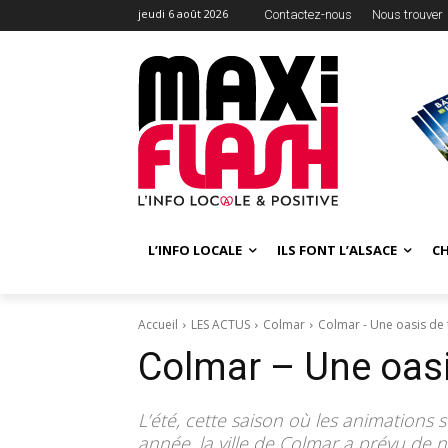
jeudi 6 août 2026
Contactez-nous
Nous trouver
L’INFO LOCALE
ILS FONT L’ALSACE
C
Accueil
LES ACTUS
Colmar
Colmar - Une oasis de 
Colmar – Une oasi
L’été, cette saison où les animations
année, la ville de Colmar a prévu d