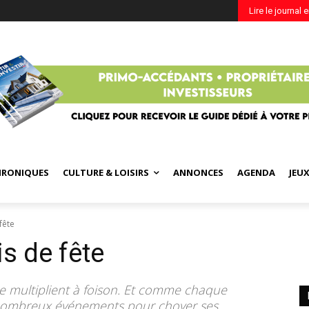
Lire le journal 
HRONIQUES
CULTURE & LOISIRS
ANNONCES
AGENDA
JEU
fête
s de fête
 se multiplient à foison. Et comme chaque
e nombreux événements pour choyer ses