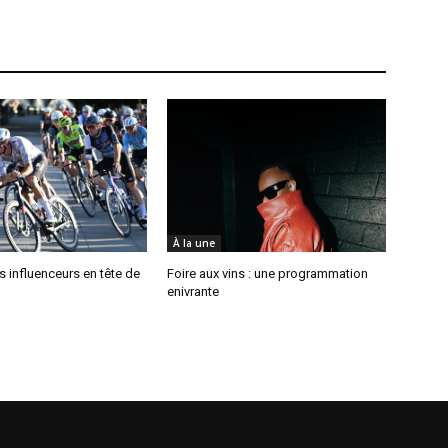
À la une
es influenceurs en tête de
Foire aux vins : une programmation
enivrante