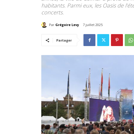
habitants. Parmi eux, les Oasis de l’é
concerts.
Par
Grégoire Levy
7 juillet 2025
Partager