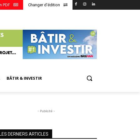
en PDF
Changer d'édition
X
BÂTIR & INVESTIR
- Publicité -
LES DERNIERS ARTICLES