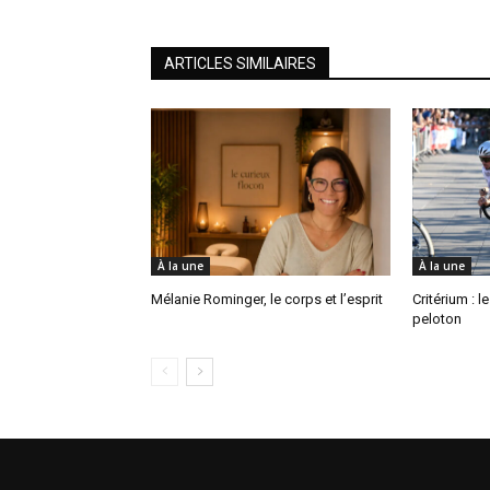
ARTICLES SIMILAIRES
À la une
À la une
Mélanie Rominger, le corps et l’esprit
Critérium : l
peloton