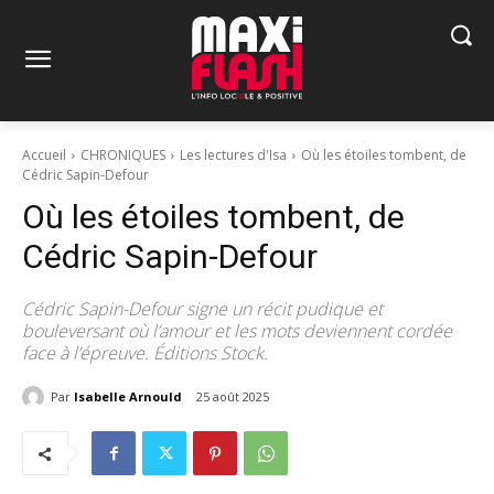
Accueil
CHRONIQUES
Les lectures d'Isa
Où les étoiles tombent, de
Cédric Sapin-Defour
Où les étoiles tombent, de
Cédric Sapin-Defour
Cédric Sapin-Defour signe un récit pudique et
bouleversant où l’amour et les mots deviennent cordée
face à l’épreuve. Éditions Stock.
Par
Isabelle Arnould
25 août 2025