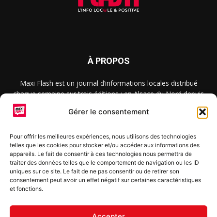
À PROPOS
Maxi Flash est un journal d’informations locales distribué
chaque semaine sur trois éditions : en Alsace du Nord depuis
2015, dans les secteurs d’Obernai-Molsheim-Erstein depuis
Gérer le consentement
2022, et à Colmar, Vignoble et Plaine depuis 2023.
Pour offrir les meilleures expériences, nous utilisons des technologies
telles que les cookies pour stocker et/ou accéder aux informations des
SUIVEZ-NOUS
appareils. Le fait de consentir à ces technologies nous permettra de
traiter des données telles que le comportement de navigation ou les ID
uniques sur ce site. Le fait de ne pas consentir ou de retirer son
consentement peut avoir un effet négatif sur certaines caractéristiques
et fonctions.
S'inscrire à la newsletter
Accepter