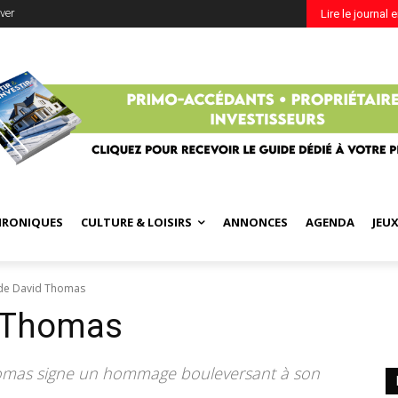
ver
Lire le journal 
HRONIQUES
CULTURE & LOISIRS
ANNONCES
AGENDA
JEU
 de David Thomas
d Thomas
homas signe un hommage bouleversant à son