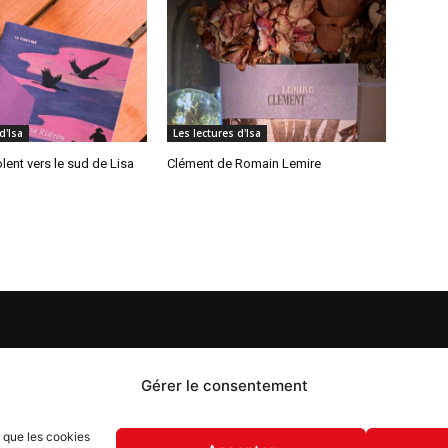
d'Isa
Les lectures d'Isa
lent vers le sud de Lisa
Clément de Romain Lemire
S
PROPOS
Gérer le consentement
 Flash est un journal d’informations locales distribué
s que les cookies
ue semaine sur trois éditions : en Alsace du Nord depuis