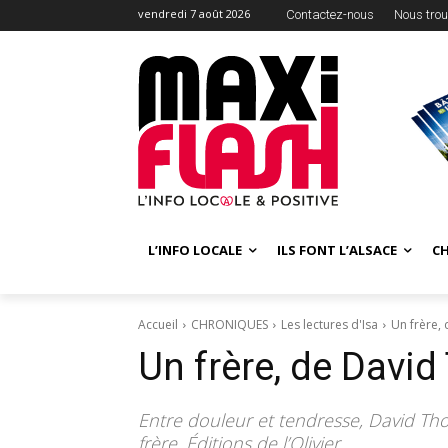
vendredi 7 août 2026
Contactez-nous
Nous trou
L’INFO LOCALE
ILS FONT L’ALSACE
C
Accueil
CHRONIQUES
Les lectures d'Isa
Un frère,
Un frère, de Davi
Entre douleur et tendresse, David T
frère. Éditions de l’Olivier.