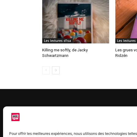
Les lectures d'Isa
Les lectures 
Killing me softly, de Jacky
Les grues vo
Schwartzmann
Ridzén
À 
Maxi
Pour offrir les meilleures expériences, nous utilisons des technologies telle
chaq