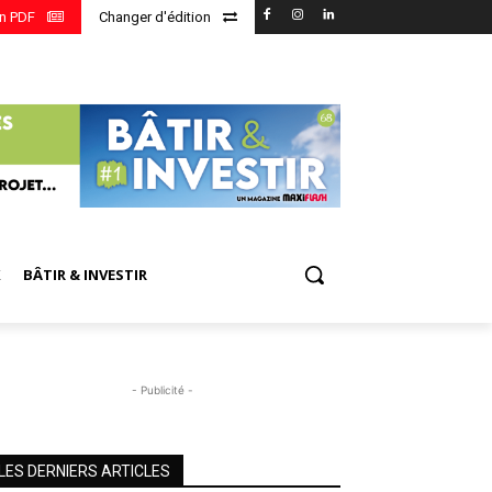
en PDF
Changer d'édition
X
BÂTIR & INVESTIR
- Publicité -
LES DERNIERS ARTICLES