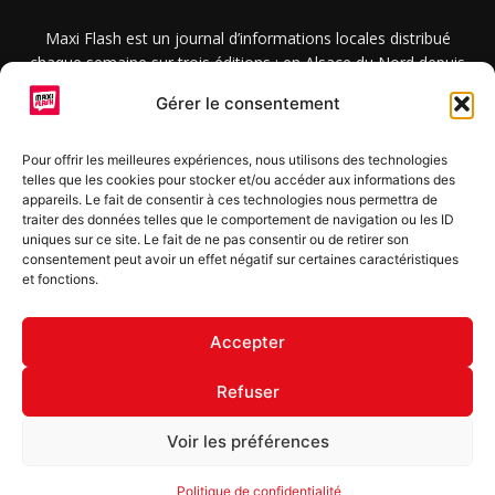
Maxi Flash est un journal d’informations locales distribué
chaque semaine sur trois éditions : en Alsace du Nord depuis
2015, dans les secteurs d’Obernai-Molsheim-Erstein depuis
Gérer le consentement
2022, et à Colmar, Vignoble et Plaine depuis 2023.
Pour offrir les meilleures expériences, nous utilisons des technologies
telles que les cookies pour stocker et/ou accéder aux informations des
SUIVEZ-NOUS
appareils. Le fait de consentir à ces technologies nous permettra de
traiter des données telles que le comportement de navigation ou les ID
uniques sur ce site. Le fait de ne pas consentir ou de retirer son
consentement peut avoir un effet négatif sur certaines caractéristiques
et fonctions.
S'inscrire à la newsletter
Accepter
Refuser
© Copyright © 2022 Maxi Flash
Voir les préférences
Mentions légales
Politique de confidentialité
Annonceurs
Politique de confidentialité
Contact