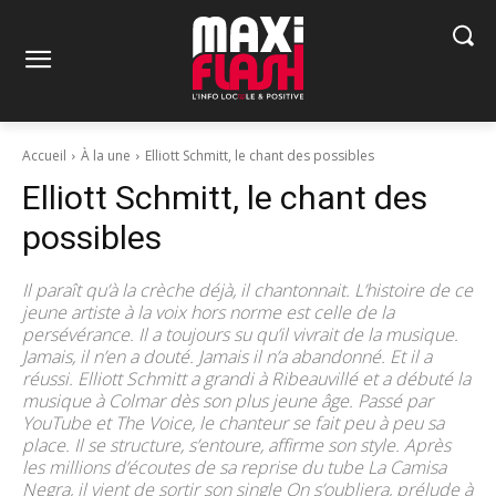
Accueil
À la une
Elliott Schmitt, le chant des possibles
Elliott Schmitt, le chant des
possibles
Il paraît qu’à la crèche déjà, il chantonnait. L’histoire de ce
jeune artiste à la voix hors norme est celle de la
persévérance. Il a toujours su qu’il vivrait de la musique.
Jamais, il n’en a douté. Jamais il n’a abandonné. Et il a
réussi. Elliott Schmitt a grandi à Ribeauvillé et a débuté la
musique à Colmar dès son plus jeune âge. Passé par
YouTube et The Voice, le chanteur se fait peu à peu sa
place. Il se structure, s’entoure, affirme son style. Après
les millions d’écoutes de sa reprise du tube La Camisa
Negra, il vient de sortir son single On s’oubliera, prélude à