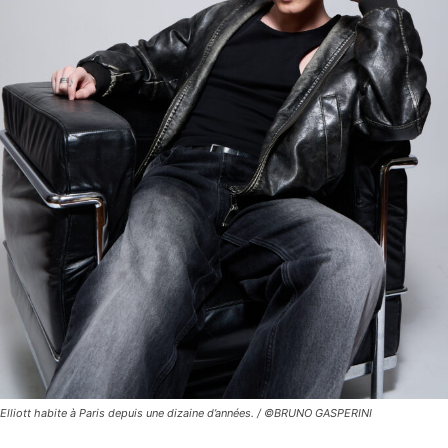
Elliott habite à Paris depuis une dizaine d’années. / ©BRUNO GASPERINI