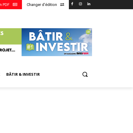
en PDF
Changer d'édition
X
BÂTIR & INVESTIR