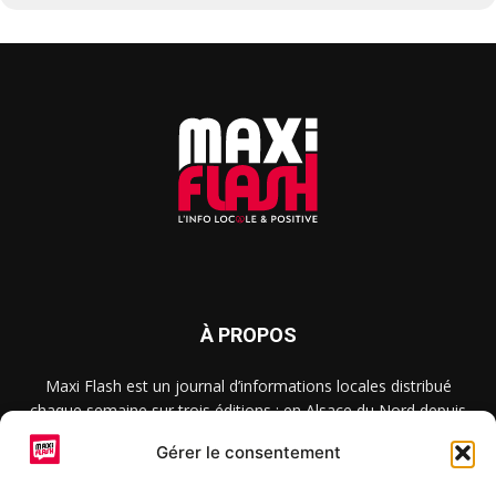
À PROPOS
Maxi Flash est un journal d’informations locales distribué
chaque semaine sur trois éditions : en Alsace du Nord depuis
2015, dans les secteurs d’Obernai-Molsheim-Erstein depuis
Gérer le consentement
2022, et à Colmar, Vignoble et Plaine depuis 2023.