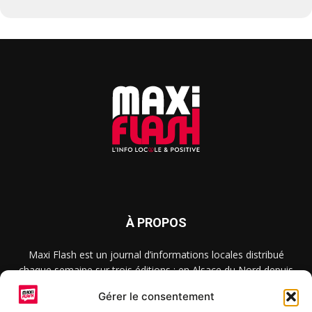
À PROPOS
Maxi Flash est un journal d’informations locales distribué
chaque semaine sur trois éditions : en Alsace du Nord depuis
2015, dans les secteurs d’Obernai-Molsheim-Erstein depuis
Gérer le consentement
2022, et à Colmar, Vignoble et Plaine depuis 2023.