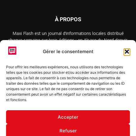
À PROPOS
Maxi Flash est un journal d’informations locales distribué
chaque semaine sur trois éditions : en Alsace du Nord depuis
2015, dans les secteurs d’Obernai-Molsheim-Erstein depuis
Gérer le consentement
2022, et à Colmar, Vignoble et Plaine depuis 2023.
Pour offrir les meilleures expériences, nous utilisons des technologies
telles que les cookies pour stocker et/ou accéder aux informations des
SUIVEZ-NOUS
appareils. Le fait de consentir à ces technologies nous permettra de
traiter des données telles que le comportement de navigation ou les ID
uniques sur ce site. Le fait de ne pas consentir ou de retirer son
consentement peut avoir un effet négatif sur certaines caractéristiques
et fonctions.
S'inscrire à la newsletter
Accepter
Refuser