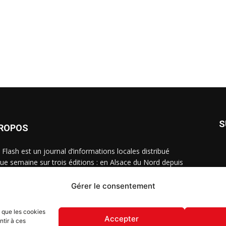
S
PROPOS
 Flash est un journal d’informations locales distribué
ue semaine sur trois éditions : en Alsace du Nord depuis
, dans les secteurs d’Obernai-Molsheim-Erstein depuis
, et à Colmar, Vignoble et Plaine depuis 2023.
Gérer le consentement
s que les cookies
Accepter
ntir à ces