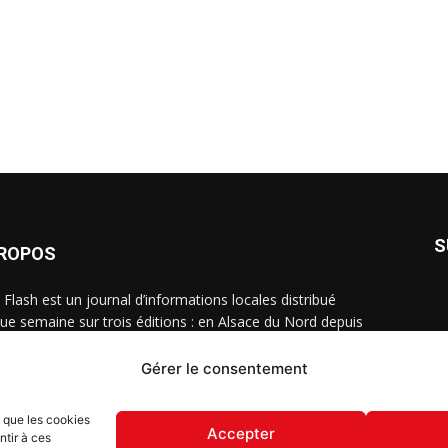
S
PROPOS
 Flash est un journal d’informations locales distribué
ue semaine sur trois éditions : en Alsace du Nord depuis
, dans les secteurs d’Obernai-Molsheim-Erstein depuis
, et à Colmar, Vignoble et Plaine depuis 2023.
Gérer le consentement
s que les cookies
Accepter
ntir à ces