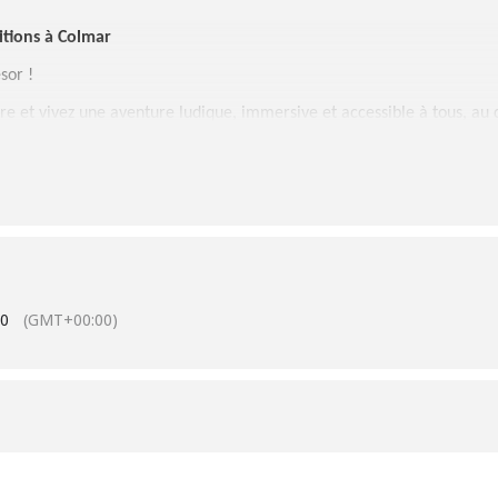
sitions à Colmar
sor !
re et vivez une aventure ludique, immersive et accessible à tous, au
ez votre équipe, explorez l’exposition « Revivez la France… la collect
 notre page Facebook : Chasse au Trésor – Revivez la France – La co
i Flash
.
00
(GMT+00:00)