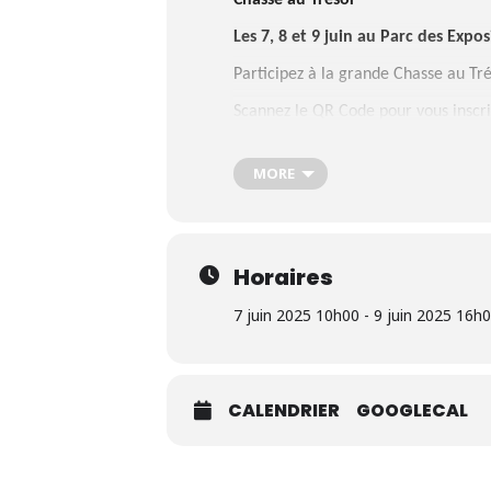
Chasse au Trésor
Les 7, 8 et 9 juin au Parc des Expo
Participez à la grande Chasse au Tré
Scannez le QR Code pour vous inscri
l’histoire de notre patrimoine ! Form
découvrez le trésor !
MORE
À gagner : de nombreux voyages.
Entrée et participations gratuites !
Pour plus d’infos, rendez-vous sur
Horaires
Retrouvez tous les agendas sur
Max
7 juin 2025 10h00 - 9 juin 2025 16h
CALENDRIER
GOOGLECAL