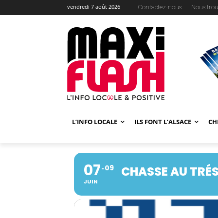
vendredi 7 août 2026
Contactez-nous
Nous trou
L’INFO LOCALE
ILS FONT L’ALSACE
CH
07
09
CHASSE AU TRÉ
JUIN