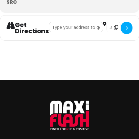
SRC
Get
Address - National 2 : SR-Colmar - AS Furiani 
Destination Addr
Directions