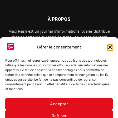
À PROPOS
Maxi Flash est un journal d’informations locales distribué
chaque semaine sur trois éditions : en Alsace du Nord
depuis 2015, dans les secteurs d’Obernai-Molsheim-Erstein
Gérer le consentement
depuis 2022, et à Colmar, Vignoble et Plaine depuis 2023.
Pour offrir les meilleures expériences, nous utilisons des technologies
telles que les cookies pour stocker et/ou accéder aux informations des
SUIVEZ-NOUS
appareils. Le fait de consentir à ces technologies nous permettra de
traiter des données telles que le comportement de navigation ou les ID
uniques sur ce site. Le fait de ne pas consentir ou de retirer son
consentement peut avoir un effet négatif sur certaines caractéristiques
et fonctions.
S'inscrire à la newsletter
Accepter
Refuser