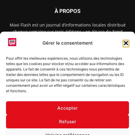
À PROPOS
Maxi Flash est un journal d’informations locales distribué
chaque semaine sur trois éditions : en Alsace du Nord
depuis 2015, dans les secteurs d’Obernai-Molsheim-Erstein
Gérer le consentement
depuis 2022, et à Colmar, Vignoble et Plaine depuis 2023.
Pour offrir les meilleures expériences, nous utilisons des technologies
telles que les cookies pour stocker et/ou accéder aux informations des
SUIVEZ-NOUS
appareils. Le fait de consentir à ces technologies nous permettra de
traiter des données telles que le comportement de navigation ou les ID
uniques sur ce site. Le fait de ne pas consentir ou de retirer son
consentement peut avoir un effet négatif sur certaines caractéristiques
et fonctions.
S'inscrire à la newsletter
Accepter
Refuser
© Copyright © 2022 Maxi Flash