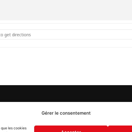
% Johnny Hallyday []
S
PROPOS
Gérer le consentement
 Flash est un journal d’informations locales distribué
s que les cookies
ue semaine sur trois éditions : en Alsace du Nord depuis