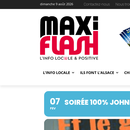
dimanche 9 août 2026
Contactez-nous
Nous tro
L’INFO LOCALE
ILS FONT L’ALSACE
CH
07
SOIRÉE 100% JOH
FEV