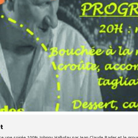
t
se une soirée 100% Johnny Hallyday par Jean Claude Bader et le group