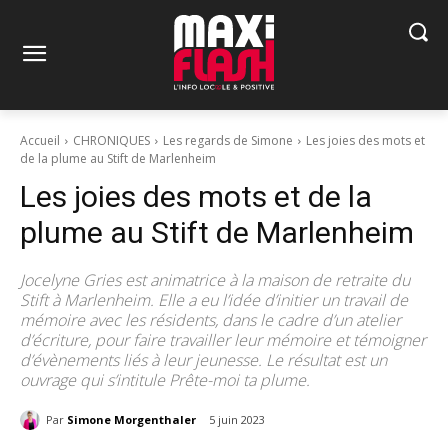
Accueil
CHRONIQUES
Les regards de Simone
Les joies des mots et
de la plume au Stift de Marlenheim
Les joies des mots et de la
plume au Stift de Marlenheim
Jocelyne Gries est animatrice à la maison de retraite du
Stift à Marlenheim. Elle a eu l’idée d’initier un travail de
mémoire avec les résidents, dans le cadre d’un atelier
d’écriture, pour faire travailler leur mémoire et témoigner
d’évènements liés à leur jeunesse. Le résultat est un
ouvrage qui s’intitule Prête-moi ta plume.
Par
Simone Morgenthaler
5 juin 2023