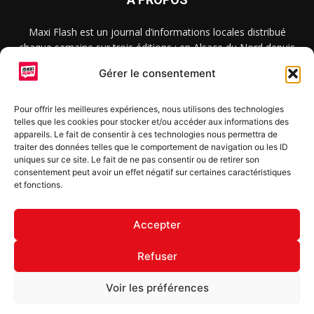
Maxi Flash est un journal d’informations locales distribué
chaque semaine sur trois éditions : en Alsace du Nord depuis
2015, dans les secteurs d’Obernai-Molsheim-Erstein depuis
Gérer le consentement
2022, et à Colmar, Vignoble et Plaine depuis 2023.
Pour offrir les meilleures expériences, nous utilisons des technologies
telles que les cookies pour stocker et/ou accéder aux informations des
SUIVEZ-NOUS
appareils. Le fait de consentir à ces technologies nous permettra de
traiter des données telles que le comportement de navigation ou les ID
uniques sur ce site. Le fait de ne pas consentir ou de retirer son
consentement peut avoir un effet négatif sur certaines caractéristiques
et fonctions.
S'inscrire à la newsletter
Accepter
Refuser
© Copyright © 2022 Maxi Flash
Voir les préférences
Mentions légales
Politique de confidentialité
Annonceurs