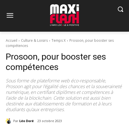
Accueil
Culture & Loisirs
Temps X
Prosoon, pour booster ses
compétences
Prosoon, pour booster ses
compétences
Sous forme de plateforme web éco-responsable,
Prosoon agit pour l’égalité des chances et la souveraineté
numérique, en certifiant diplômes et compétences à
l’aide de la blockchain. Cette solution est aussi bien
destinée aux établissements de formation et à leurs
étudiants qu’aux entreprises.
Par
Léo Doré
23 octobre 2023