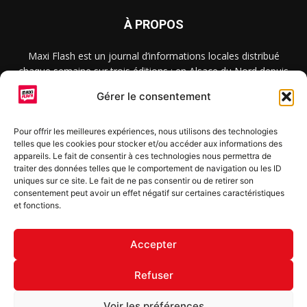
À PROPOS
Maxi Flash est un journal d’informations locales distribué
chaque semaine sur trois éditions : en Alsace du Nord depuis
2015, dans les secteurs d’Obernai-Molsheim-Erstein depuis
Gérer le consentement
2022, et à Colmar, Vignoble et Plaine depuis 2023.
Pour offrir les meilleures expériences, nous utilisons des technologies
telles que les cookies pour stocker et/ou accéder aux informations des
SUIVEZ-NOUS
appareils. Le fait de consentir à ces technologies nous permettra de
traiter des données telles que le comportement de navigation ou les ID
uniques sur ce site. Le fait de ne pas consentir ou de retirer son
consentement peut avoir un effet négatif sur certaines caractéristiques
et fonctions.
S'inscrire à la newsletter
Accepter
Refuser
© Copyright © 2022 Maxi Flash
Voir les préférences