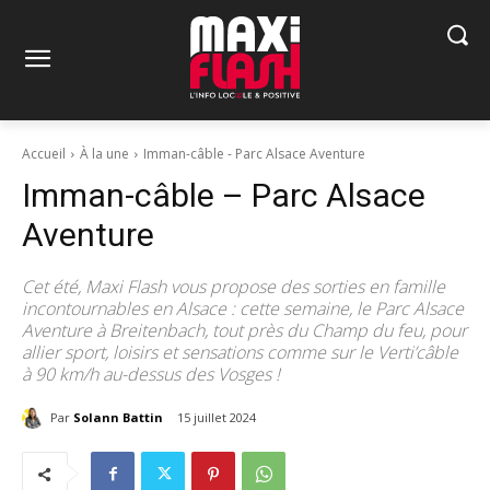
Accueil
À la une
Imman-câble - Parc Alsace Aventure
Imman-câble – Parc Alsace
Aventure
Cet été, Maxi Flash vous propose des sorties en famille
incontournables en Alsace : cette semaine, le Parc Alsace
Aventure à Breitenbach, tout près du Champ du feu, pour
allier sport, loisirs et sensations comme sur le Verti’câble
à 90 km/h au-dessus des Vosges !
Par
Solann Battin
15 juillet 2024