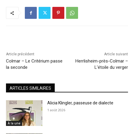
Article précédent
Article suivant
Colmar – Le Critérium passe
Herrlisheim-près-Colmar –
la seconde
L’étoile du verger
ARTICLES SIMILAIRES
Alicia Klingler, passeuse de dialecte
1 août 2026
À la une