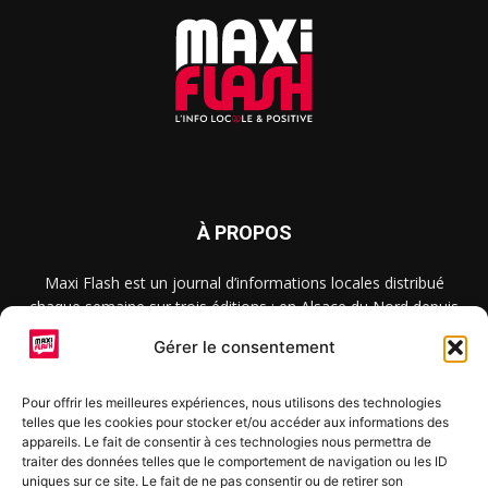
À PROPOS
Maxi Flash est un journal d’informations locales distribué
chaque semaine sur trois éditions : en Alsace du Nord depuis
2015, dans les secteurs d’Obernai-Molsheim-Erstein depuis
Gérer le consentement
2022, et à Colmar, Vignoble et Plaine depuis 2023.
Pour offrir les meilleures expériences, nous utilisons des technologies
telles que les cookies pour stocker et/ou accéder aux informations des
SUIVEZ-NOUS
appareils. Le fait de consentir à ces technologies nous permettra de
traiter des données telles que le comportement de navigation ou les ID
uniques sur ce site. Le fait de ne pas consentir ou de retirer son