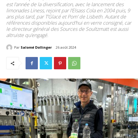
est l’année de la diversification, avec le lancement des
limonades Liness, rejoint par l’Elsass Cola en 2004 puis, 9
ans plus tard, par T’Glacé et Pom’ de Lisbeth. Autant de
références disponibles aujourd’hui en verre consigné, car
le directeur général des Sources de Soultzmatt est aussi
altruiste qu’engagé.
Par
Salomé Dollinger
26 août 2024