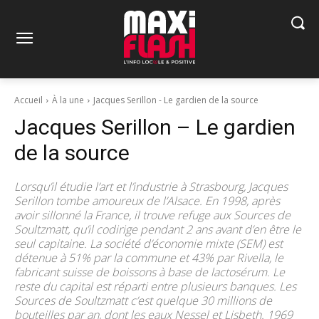
Accueil
À la une
Jacques Serillon - Le gardien de la source
Jacques Serillon – Le gardien
de la source
Lorsqu’il étudie l’art et l’industrie à Strasbourg, Jacques
Serillon tombe amoureux de l’Alsace. En 1998, après
avoir sillonné la France, il trouve refuge aux Sources de
Soultzmatt, qu’il codirige pendant 2 ans avant d’en être le
seul capitaine. La société d’économie mixte (SEM) est
détenue à 51% par la commune et 43% par Rivella, le
fabricant suisse de boissons à base de lactosérum. Le
reste du capital est réparti entre plusieurs banques. Les
Sources de Soultzmatt c’est quelque 30 millions de
bouteilles par an, dont les eaux Nessel et Lisbeth. 1969