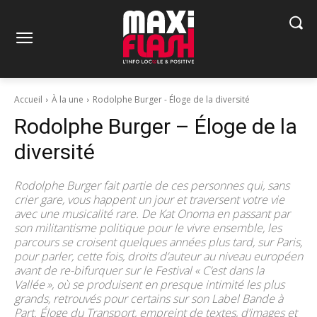
Accueil
À la une
Rodolphe Burger - Éloge de la diversité
Rodolphe Burger – Éloge de la
diversité
Rodolphe Burger fait partie de ces personnes qui, sans
crier gare, vous happent un jour et traversent votre vie
avec une musicalité rare. De Kat Onoma en passant par
son militantisme politique pour le vivre ensemble, les
parcours se croisent quelques années plus tard, sur Paris,
pour parler, cette fois, droits d’auteur au niveau européen
avant de re-bifurquer sur le Festival « C’est dans la
Vallée », où se produisent en presque intimité les plus
grands, retrouvés pour certains sur son Label Bande à
Part. Éloge du Transport, empreint de textes, d’images et