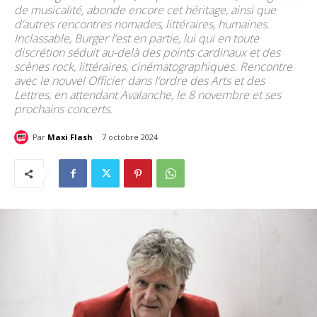
de musicalité, abonde encore cet héritage, ainsi que
d’autres rencontres nomades, littéraires, humaines.
Inclassable, Burger l’est en partie, lui qui en toute
discrétion séduit au-delà des points cardinaux et des
scènes rock, littéraires, cinématographiques. Rencontre
avec le nouvel Officier dans l’ordre des Arts et des
Lettres, en attendant Avalanche, le 8 novembre et ses
prochains concerts.
Par
Maxi Flash
7 octobre 2024