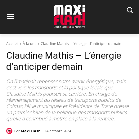
Accueil
À la une
Claudine Mathis - L’énergie d’anticiper demain
Claudine Mathis – L’énergie
d’anticiper demain
On l’imaginait repenser notre avenir énergétique, mais
c’est vers les transports et la politique locale que
Claudine Mathis poursuit sa carrière. En charge du
réaménagement du réseau de transports publics de
Colmar, l’élue municipale et Présidente de Trace dresse
un premier bilan de la politique des transports publics
qu’elle a contribué à mettre en place à la rentrée.
Par
Maxi Flash
14 octobre 2024