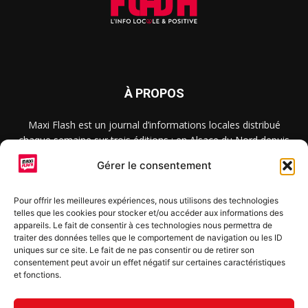
À PROPOS
Maxi Flash est un journal d’informations locales distribué
chaque semaine sur trois éditions : en Alsace du Nord depuis
2015, dans les secteurs d’Obernai-Molsheim-Erstein depuis
Gérer le consentement
2022, et à Colmar, Vignoble et Plaine depuis 2023.
Pour offrir les meilleures expériences, nous utilisons des technologies
telles que les cookies pour stocker et/ou accéder aux informations des
SUIVEZ-NOUS
appareils. Le fait de consentir à ces technologies nous permettra de
traiter des données telles que le comportement de navigation ou les ID
uniques sur ce site. Le fait de ne pas consentir ou de retirer son
consentement peut avoir un effet négatif sur certaines caractéristiques
et fonctions.
S'inscrire à la newsletter