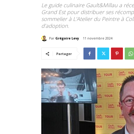
Le guide culinaire Gault&Millau a réc
Grand Est pour distribuer ses récompe
sommelier à L’Atelier du Peintre à C
d’adoption.
Par
Grégoire Levy
11 novembre 2024
Partager