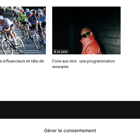
À la une
es influenceurs en tête de
Foire aux vins : une programmation
enivrante
S
PROPOS
Gérer le consentement