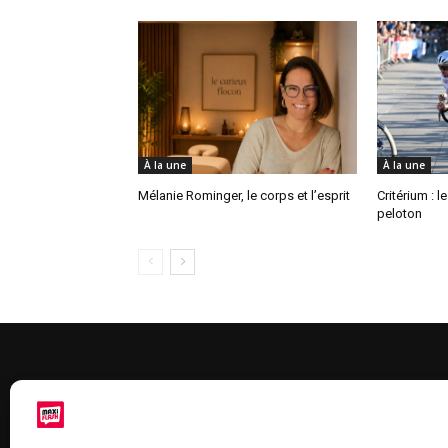
À la une
À la une
Mélanie Rominger, le corps et l’esprit
Critérium : l
peloton
À 