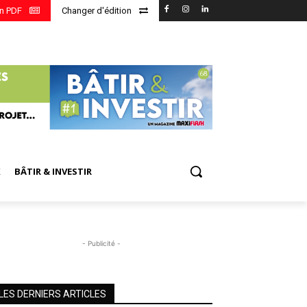
en PDF
Changer d'édition
X
BÂTIR & INVESTIR
- Publicité -
LES DERNIERS ARTICLES