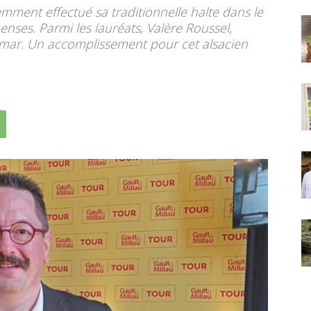
emment effectué sa traditionnelle halte dans le
nses. Parmi les lauréats, Valère Roussel,
olmar. Un accomplissement pour cet alsacien