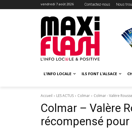
vendredi 7 août 2026
Contactez-nous
Nous trou
L’INFO LOCALE
ILS FONT L’ALSACE
C
Accueil
LES ACTUS
Colmar
Colmar - Valère Rouss
Colmar – Valère R
récompensé pour s