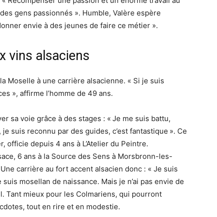
nt « Récompenser une passion et un énorme travail au
des gens passionnés ». Humble, Valère espère
donner envie à des jeunes de faire ce métier ».
 vins alsaciens
la Moselle à une carrière alsacienne. « Si je suis
ces », affirme l’homme de 49 ans.
ver sa voie grâce à des stages : « Je me suis battu,
, je suis reconnu par des guides, c’est fantastique ». Ce
r, officie depuis 4 ans à L’Atelier du Peintre.
’Alsace, 6 ans à la Source des Sens à Morsbronn-les-
 Une carrière au fort accent alsacien donc : « Je suis
 suis mosellan de naissance. Mais je n’ai pas envie de
-il. Tant mieux pour les Colmariens, qui pourront
cdotes, tout en rire et en modestie.