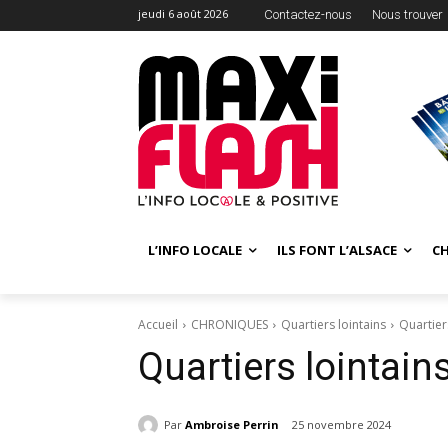
jeudi 6 août 2026
Contactez-nous
Nous trouver
L’INFO LOCALE
ILS FONT L’ALSACE
C
Accueil
CHRONIQUES
Quartiers lointains
Quartier
Quartiers lointai
Par
Ambroise Perrin
25 novembre 2024