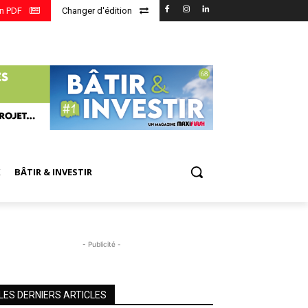
en PDF
Changer d'édition
X
BÂTIR & INVESTIR
- Publicité -
LES DERNIERS ARTICLES