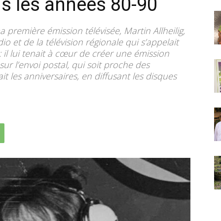
ns les années 80-90
a première émission télévisée, Martin Allheilig,
o et de la télévision régionale qui s’appelait
: il lui tenait à cœur de créer une émission
ur l’envoi postal, qui soit proche des
it les anniversaires, en diffusant les disques