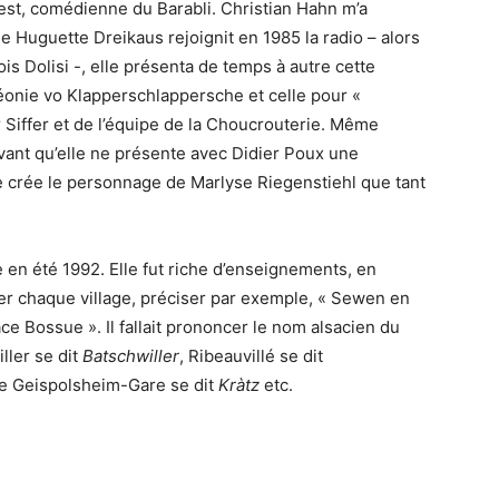
est, comédienne du Barabli. Christian Hahn m’a
ue Huguette Dreikaus rejoignit en 1985 la radio – alors
is Dolisi -, elle présenta de temps à autre cette
éonie vo Klapperschlappersche et celle pour «
 Siffer et de l’équipe de la Choucrouterie. Même
avant qu’elle ne présente avec Didier Poux une
e crée le personnage de Marlyse Riegenstiehl que tant
e en été 1992. Elle fut riche d’enseignements, en
ituer chaque village, préciser par exemple, « Sewen en
ce Bossue ». Il fallait prononcer le nom alsacien du
ller se dit
Batschwiller
, Ribeauvillé se dit
ue Geispolsheim-Gare se dit
Kràtz
etc.