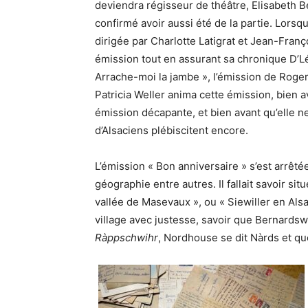
deviendra régisseur de théâtre, Elisabeth B
confirmé avoir aussi été de la partie. Lorsq
dirigée par Charlotte Latigrat et Jean-Franço
émission tout en assurant sa chronique D’L
Arrache-moi la jambe », l’émission de Roger
Patricia Weller anima cette émission, bien 
émission décapante, et bien avant qu’elle n
d’Alsaciens plébiscitent encore.
L’émission « Bon anniversaire » s’est arrêté
géographie entre autres. Il fallait savoir s
vallée de Masevaux », ou « Siewiller en Alsa
village avec justesse, savoir que Bernardswi
Ràppschwihr
, Nordhouse se dit Nàrds et q