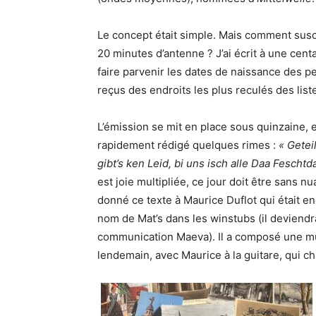
Le concept était simple. Mais comment susc
20 minutes d’antenne ? J’ai écrit à une cen
faire parvenir les dates de naissance des p
reçus des endroits les plus reculés des lis
L’émission se mit en place sous quinzaine, en 
rapidement rédigé quelques rimes :
« Getei
gibt’s ken Leid, bi uns isch alle Daa Feschtd
est joie multipliée, ce jour doit être sans n
donné ce texte à Maurice Duflot qui était en
nom de Mat’s dans les winstubs (il deviendr
communication Maeva). Il a composé une musi
lendemain, avec Maurice à la guitare, qui ch