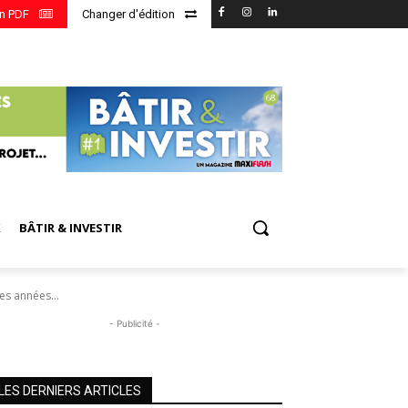
en PDF
Changer d'édition
X
BÂTIR & INVESTIR
es années...
- Publicité -
LES DERNIERS ARTICLES