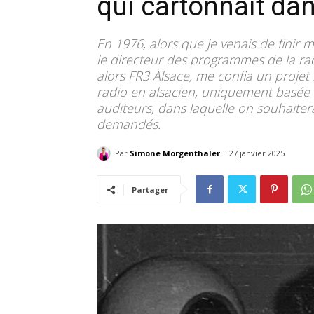
qui cartonnait da
En 1976, alors que je venais de finir m
le directeur des programmes de la radi
alors FR3 Alsace, me confia un projet 
radio en alsacien, uniquement basée s
auditeurs, dans laquelle on souhaitera
demandés.
Par
Simone Morgenthaler
27 janvier 2025
Partager