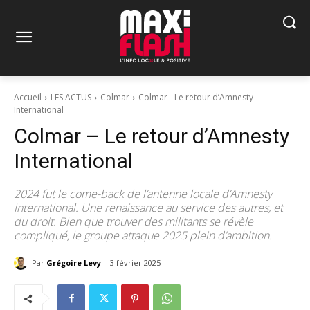
Accueil
LES ACTUS
Colmar
Colmar - Le retour d’Amnesty
International
Colmar – Le retour d’Amnesty
International
2024 fut le come-back de l’antenne locale d’Amnesty
International. Une renaissance au service des autres, et
du droit. Bien que trouver des militants se révèle
compliqué, le groupe attaque 2025 plein d’ambition.
Par
Grégoire Levy
3 février 2025