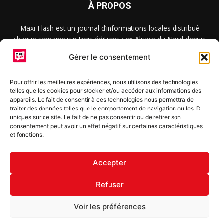
À PROPOS
Maxi Flash est un journal d’informations locales distribué
chaque semaine sur trois éditions : en Alsace du Nord depuis
2015, dans les secteurs d’Obernai-Molsheim-Erstein depuis
Gérer le consentement
2022, et à Colmar, Vignoble et Plaine depuis 2023.
Pour offrir les meilleures expériences, nous utilisons des technologies
telles que les cookies pour stocker et/ou accéder aux informations des
SUIVEZ-NOUS
appareils. Le fait de consentir à ces technologies nous permettra de
traiter des données telles que le comportement de navigation ou les ID
uniques sur ce site. Le fait de ne pas consentir ou de retirer son
consentement peut avoir un effet négatif sur certaines caractéristiques
et fonctions.
S'inscrire à la newsletter
Accepter
Refuser
© Copyright © 2022 Maxi Flash
Voir les préférences