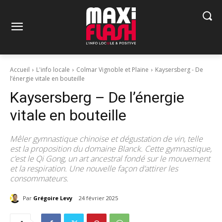
Accueil
L'info locale
Colmar Vignoble et Plaine
Kaysersberg - De
l’énergie vitale en bouteille
Kaysersberg – De l’énergie
vitale en bouteille
Mêler gymnastique chinoise et dégustation de vin, telle
est la proposition du domaine Blanck. Cette gymnastique,
c’est le Qi Gong, un art ancestral fondé sur le mouvement
et la respiration. Une nouvelle façon d’attirer les
consommateurs.
Par
Grégoire Levy
24 février 2025