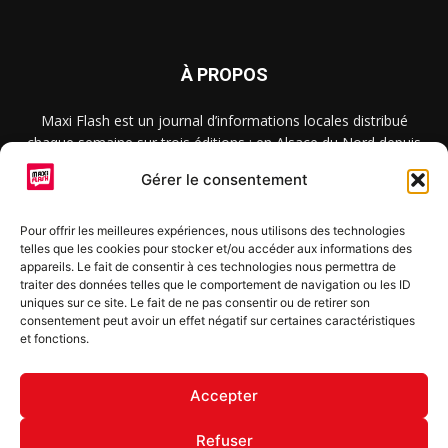
À PROPOS
Maxi Flash est un journal d’informations locales distribué
chaque semaine sur trois éditions : en Alsace du Nord depuis
2015, dans les secteurs d’Obernai-Molsheim-Erstein depuis
Gérer le consentement
2022, et à Colmar, Vignoble et Plaine depuis 2023.
Pour offrir les meilleures expériences, nous utilisons des technologies
telles que les cookies pour stocker et/ou accéder aux informations des
SUIVEZ-NOUS
appareils. Le fait de consentir à ces technologies nous permettra de
traiter des données telles que le comportement de navigation ou les ID
uniques sur ce site. Le fait de ne pas consentir ou de retirer son
consentement peut avoir un effet négatif sur certaines caractéristiques
et fonctions.
S'inscrire à la newsletter
Accepter
Refuser