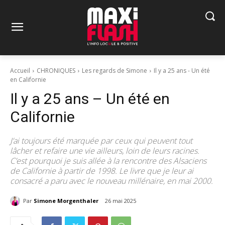
Accueil
CHRONIQUES
Les regards de Simone
Il y a 25 ans - Un été
en Californie
Il y a 25 ans – Un été en
Californie
J’ai toujours été marquée par ceux qui peuvent tout
lâcher et refaire une vie ailleurs, loin de leurs racines.
C’est pourquoi je suis allée à la rencontre des Alsaciens
de Californie à partir de 1998. Le livre que je leur ai
consacré a paru avec le nouveau millénaire, en mai 2000.
Par
Simone Morgenthaler
26 mai 2025