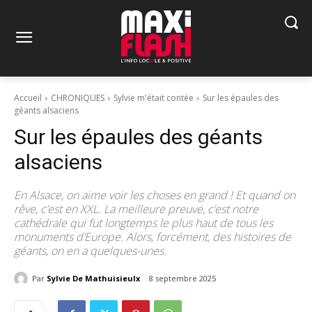
Accueil
CHRONIQUES
Sylvie m'était contée
Sur les épaules des
géants alsaciens
Sur les épaules des géants
alsaciens
En Alsace, on aime voir les choses en grand ! Et quand on
rêve, c’est en XXL. La meilleure preuve, c’est notre
cathédrale qui fut longtemps le plus haut de tous les
monuments d’Europe. Alors, forcément, des histoires de
géants, on en a quelques-unes.
Par
Sylvie De Mathuisieulx
8 septembre 2025