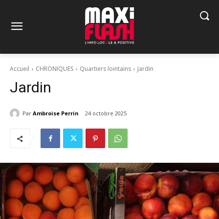
Accueil
CHRONIQUES
Quartiers lointains
Jardin
Jardin
Par
Ambroise Perrin
24 octobre 2025