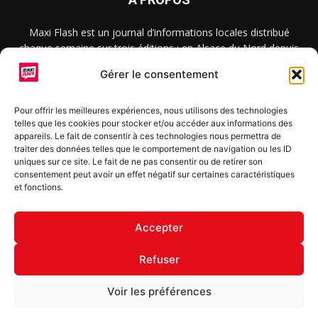
Maxi Flash est un journal d’informations locales distribué
chaque semaine sur trois éditions : en Alsace du Nord depuis
2015, dans les secteurs d’Obernai-Molsheim-Erstein depuis
Gérer le consentement
2022, et à Colmar, Vignoble et Plaine depuis 2023.
Pour offrir les meilleures expériences, nous utilisons des technologies
telles que les cookies pour stocker et/ou accéder aux informations des
SUIVEZ-NOUS
appareils. Le fait de consentir à ces technologies nous permettra de
traiter des données telles que le comportement de navigation ou les ID
uniques sur ce site. Le fait de ne pas consentir ou de retirer son
consentement peut avoir un effet négatif sur certaines caractéristiques
et fonctions.
S'inscrire à la newsletter
Accepter
Refuser
© Copyright © 2022 Maxi Flash
Voir les préférences
Mentions légales
Politique de confidentialité
Annonceurs