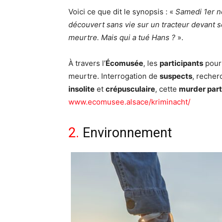
Voici ce que dit le synopsis : «
Samedi 1er no
découvert sans vie sur un tracteur devant so
meurtre. Mais qui a tué Hans ?
».
À travers l’
Écomusée
, les
participants
pour
meurtre. Interrogation de
suspects
, recher
insolite
et
crépusculaire
, cette
murder par
www.ecomusee.alsace/kriminacht/
2.
Environnement