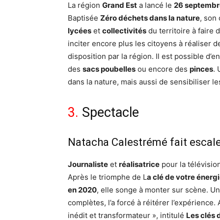
La région
Grand Est
a lancé le
26 septembr
Baptisée
Zéro déchets dans la nature
, son
lycées
et
collectivités
du territoire à faire
inciter encore plus les citoyens à réaliser de
disposition par la région. Il est possible d
des
sacs poubelles
ou encore des
pinces
. 
dans la nature, mais aussi de sensibiliser l
3.
Spectacle
Natacha Calestrémé fait escal
Journaliste
et
réalisatrice
pour la télévisio
Après le triomphe de L
a clé de votre énerg
en 2020
, elle songe à monter sur scène. U
complètes, l’a forcé à réitérer l’expérience. 
inédit et transformateur », intitulé
Les clés 