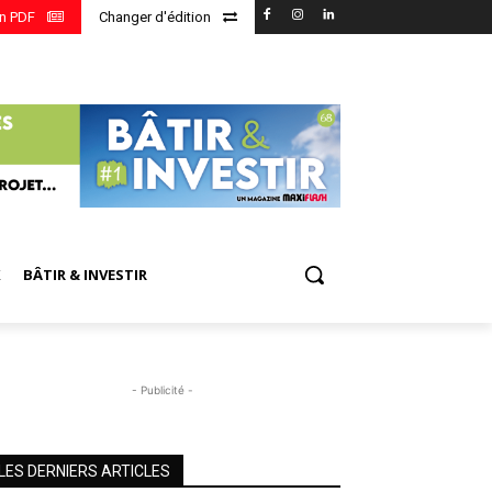
en PDF
Changer d'édition
X
BÂTIR & INVESTIR
- Publicité -
LES DERNIERS ARTICLES