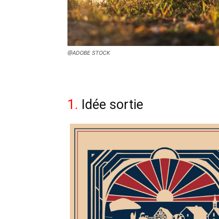
@ADOBE STOCK
1.
Idée sortie