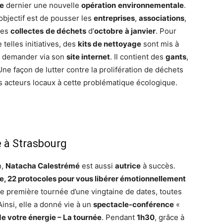
e
dernier une nouvelle
opération
environnementale
.
 objectif est de pousser les
entreprises
,
associations
,
 des
collectes
de déchets
d’
octobre
à janvier
. Pour
 telles initiatives, des
kits de nettoyage
sont mis à
’en demander via son
site internet
. Il contient des
gants
,
Une façon de lutter contre la prolifération de déchets
es acteurs locaux à cette problématique écologique.
e à Strasbourg
n,
Natacha Calestrémé
est aussi
autrice
à succès.
ie, 22 protocoles pour vous libérer émotionnellement
ne première tournée d’une vingtaine de dates, toutes
Ainsi, elle a donné vie à un
spectacle-conférence
«
de votre énergie – La tournée
. Pendant
1h30
, grâce à