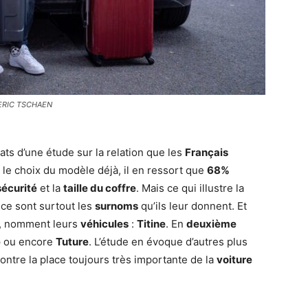
 ©ERIC TSCHAEN
tats d’une étude sur la relation que les
Français
 le choix du modèle déjà, il en ressort que
68%
sécurité
et la
taille du coffre
. Mais ce qui illustre la
 ce sont surtout les
surnoms
qu’ils leur donnent. Et
gé, nomment leurs
véhicules
:
Titine
. En
deuxième
e
ou encore
Tuture
. L’étude en évoque d’autres plus
ontre la place toujours très importante de la
voiture