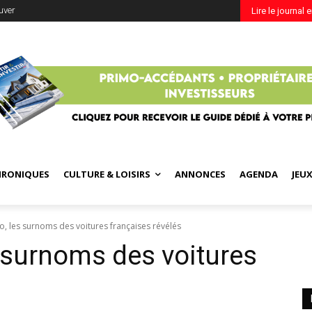
uver
Lire le journal 
HRONIQUES
CULTURE & LOISIRS
ANNONCES
AGENDA
JEU
ito, les surnoms des voitures françaises révélés
es surnoms des voitures