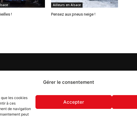
Alsace
Ailleurs en Alsace
eilles !
Pensez aux pneus neige !
S
PROPOS
Gérer le consentement
 Flash est un journal d’informations locales distribué
s que les cookies
ue semaine sur trois éditions : en Alsace du Nord depuis
Accepter
ntir à ces
, dans les secteurs d’Obernai-Molsheim-Erstein depuis
ment de navigation
, et à Colmar, Vignoble et Plaine depuis 2023.
 consentement peut