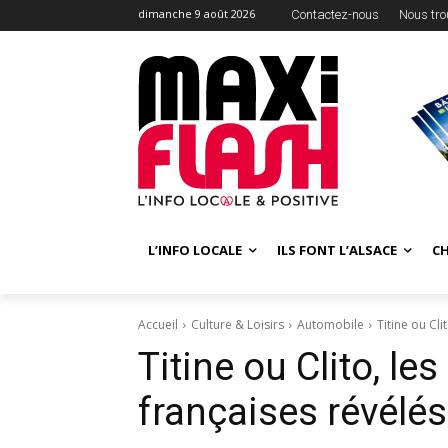
dimanche 9 août 2026
Contactez-nous
Nous tro
L’INFO LOCALE
ILS FONT L’ALSACE
C
Accueil
Culture & Loisirs
Automobile
Titine ou Cl
Titine ou Clito, l
françaises révélés