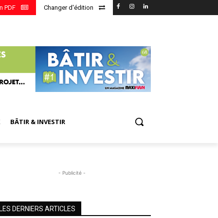
en PDF
Changer d'édition
X
BÂTIR & INVESTIR
- Publicité -
LES DERNIERS ARTICLES