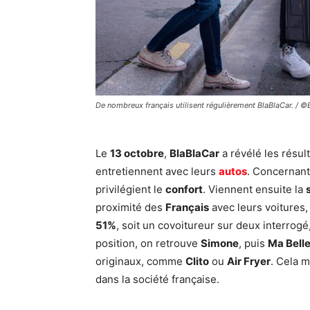
De nombreux français utilisent régulièrement BlaBlaCar. /
Le
13 octobre
,
BlaBlaCar
a révélé les résul
entretiennent avec leurs
autos
. Concernant
privilégient le
confort
. Viennent ensuite la
proximité des
Français
avec leurs voitures,
51%
, soit un covoitureur sur deux interro
position, on retrouve
Simone
, puis
Ma Bell
originaux, comme
Clito
ou
Air Fryer
. Cela m
dans la société française.