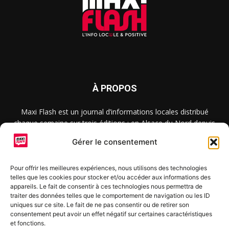
À PROPOS
Maxi Flash est un journal d’informations locales distribué
chaque semaine sur trois éditions : en Alsace du Nord depuis
2015, dans les secteurs d’Obernai-Molsheim-Erstein depuis
Gérer le consentement
2022, et à Colmar, Vignoble et Plaine depuis 2023.
Pour offrir les meilleures expériences, nous utilisons des technologies
telles que les cookies pour stocker et/ou accéder aux informations des
SUIVEZ-NOUS
appareils. Le fait de consentir à ces technologies nous permettra de
traiter des données telles que le comportement de navigation ou les ID
uniques sur ce site. Le fait de ne pas consentir ou de retirer son
consentement peut avoir un effet négatif sur certaines caractéristiques
et fonctions.