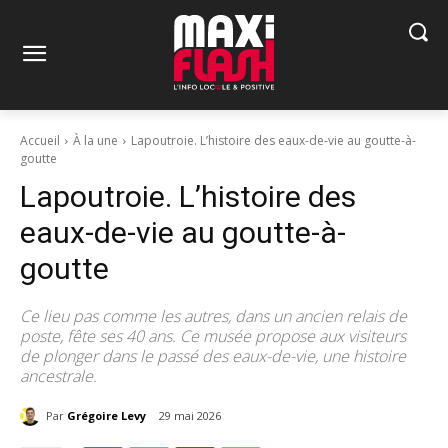
Accueil
À la une
Lapoutroie. L’histoire des eaux-de-vie au goutte-à-
goutte
Lapoutroie. L’histoire des
eaux-de-vie au goutte-à-
goutte
Ce lieu pas comme les autres, dans un ancien relais de
poste, fête ses 40 ans. Ce musée propose aux visiteurs
de plonger dans le passé des eaux-de-vie, une histoire
ancestrale.
Par
Grégoire Levy
29 mai 2026