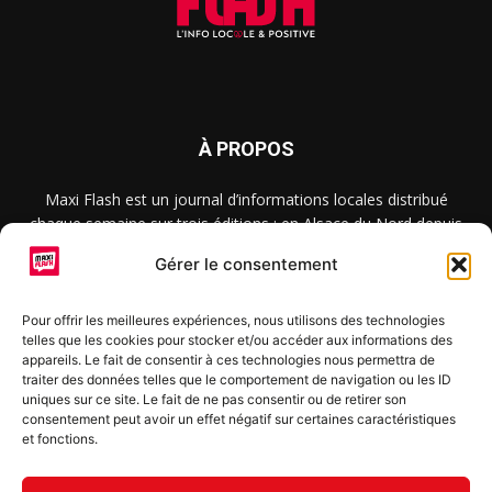
À PROPOS
Maxi Flash est un journal d’informations locales distribué
chaque semaine sur trois éditions : en Alsace du Nord depuis
2015, dans les secteurs d’Obernai-Molsheim-Erstein depuis
Gérer le consentement
2022, et à Colmar, Vignoble et Plaine depuis 2023.
Pour offrir les meilleures expériences, nous utilisons des technologies
telles que les cookies pour stocker et/ou accéder aux informations des
SUIVEZ-NOUS
appareils. Le fait de consentir à ces technologies nous permettra de
traiter des données telles que le comportement de navigation ou les ID
uniques sur ce site. Le fait de ne pas consentir ou de retirer son
consentement peut avoir un effet négatif sur certaines caractéristiques
et fonctions.
S'inscrire à la newsletter