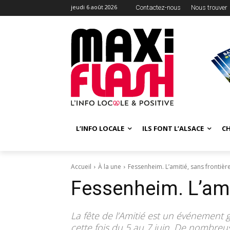
jeudi 6 août 2026
Contactez-nous
Nous trouver
L’INFO LOCALE
ILS FONT L’ALSACE
C
Accueil
À la une
Fessenheim. L’amitié, sans frontièr
Fessenheim. L’amit
La fête de l’Amitié est un événement gr
cette fois du 5 au 7 juin. De nombreu