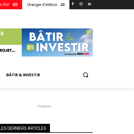
en PDF
Changer d'édition
X
BÂTIR & INVESTIR
- Publicité -
LES DERNIERS ARTICLES