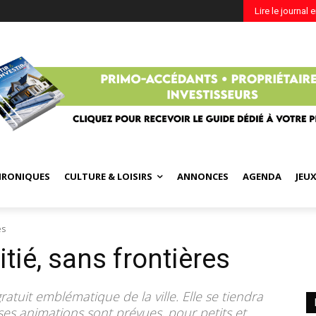
Lire le journal 
HRONIQUES
CULTURE & LOISIRS
ANNONCES
AGENDA
JEU
es
ié, sans frontières
atuit emblématique de la ville. Elle se tiendra
ses animations sont prévues, pour petits et