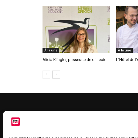
À la une
À la une
Alicia Klingler, passeuse de dialecte
L’Hôtel de l
À 
Maxi