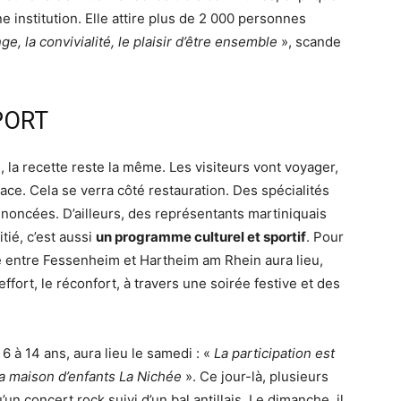
e institution. Elle attire plus de 2 000 personnes
ge, la convivialité, le plaisir d’être ensemble
», scande
PORT
, la recette reste la même. Les visiteurs vont voyager,
sace. Cela se verra côté restauration. Des spécialités
nnoncées. D’ailleurs, des représentants martiniquais
tié, c’est aussi
un programme culturel et sportif
. Pour
tié entre Fessenheim et Hartheim am Rhein aura lieu,
ffort, le réconfort, à travers une soirée festive et des
6 à 14 ans, aura lieu le samedi : «
La participation est
la maison d’enfants La Nichée
». Ce jour-là, plusieurs
un concert rock suivi d’un bal antillais. Le dimanche, il