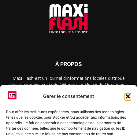
À PROPOS
Maxi Flash est un journal d’informations locales distribué
chaque semaine sur trois éditions : en Alsace du Nord depuis
2015, dans les secteurs d’Obernai-Molsheim-Erstein depuis
Gérer le consentement
2022, et à Colmar, Vignoble et Plaine depuis 2023.
Pour offrir les meilleures expériences, nous utilisons des technologies
telles que les cookies pour stocker et/ou accéder aux informations des
SUIVEZ-NOUS
appareils. Le fait de consentir à ces technologies nous permettra de
traiter des données telles que le comportement de navigation ou les ID
uniques sur ce site. Le fait de ne pas consentir ou de retirer son