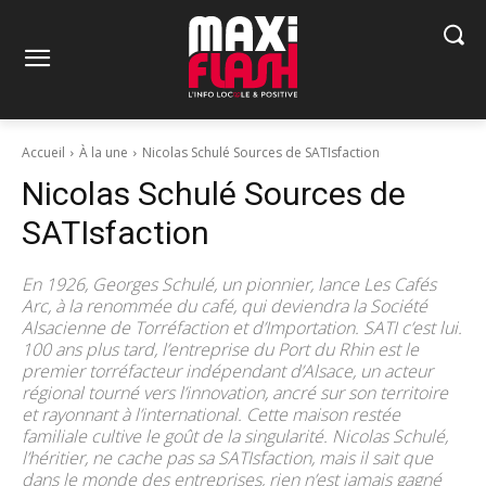
Accueil
À la une
Nicolas Schulé Sources de SATIsfaction
Nicolas Schulé Sources de
SATIsfaction
En 1926, Georges Schulé, un pionnier, lance Les Cafés
Arc, à la renommée du café, qui deviendra la Société
Alsacienne de Torréfaction et d’Importation. SATI c’est lui.
100 ans plus tard, l’entreprise du Port du Rhin est le
premier torréfacteur indépendant d’Alsace, un acteur
régional tourné vers l’innovation, ancré sur son territoire
et rayonnant à l’international. Cette maison restée
familiale cultive le goût de la singularité. Nicolas Schulé,
l’héritier, ne cache pas sa SATIsfaction, mais il sait que
dans le monde des entreprises, rien n’est jamais gagné