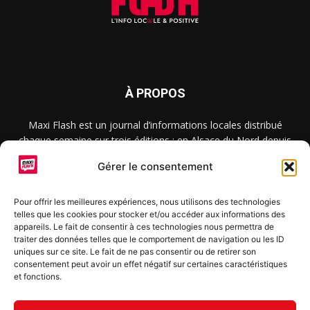
À PROPOS
Maxi Flash est un journal d’informations locales distribué
chaque semaine sur trois éditions : en Alsace du Nord depuis
2015, dans les secteurs d’Obernai-Molsheim-Erstein depuis
Gérer le consentement
2022, et à Colmar, Vignoble et Plaine depuis 2023.
Pour offrir les meilleures expériences, nous utilisons des technologies
telles que les cookies pour stocker et/ou accéder aux informations des
SUIVEZ-NOUS
appareils. Le fait de consentir à ces technologies nous permettra de
traiter des données telles que le comportement de navigation ou les ID
uniques sur ce site. Le fait de ne pas consentir ou de retirer son
consentement peut avoir un effet négatif sur certaines caractéristiques
et fonctions.
S'inscrire à la newsletter