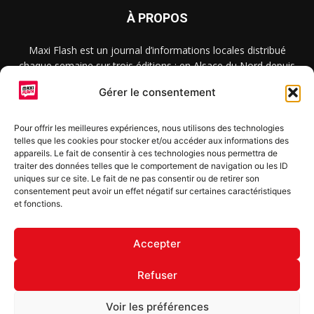
À PROPOS
Maxi Flash est un journal d’informations locales distribué
chaque semaine sur trois éditions : en Alsace du Nord depuis
2015, dans les secteurs d’Obernai-Molsheim-Erstein depuis
Gérer le consentement
2022, et à Colmar, Vignoble et Plaine depuis 2023.
Pour offrir les meilleures expériences, nous utilisons des technologies
telles que les cookies pour stocker et/ou accéder aux informations des
SUIVEZ-NOUS
appareils. Le fait de consentir à ces technologies nous permettra de
traiter des données telles que le comportement de navigation ou les ID
uniques sur ce site. Le fait de ne pas consentir ou de retirer son
consentement peut avoir un effet négatif sur certaines caractéristiques
et fonctions.
S'inscrire à la newsletter
Accepter
Refuser
© Copyright © 2022 Maxi Flash
Voir les préférences