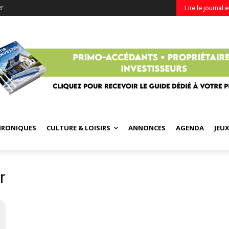
er
Lire le journal 
HRONIQUES
CULTURE & LOISIRS
ANNONCES
AGENDA
JEU
r