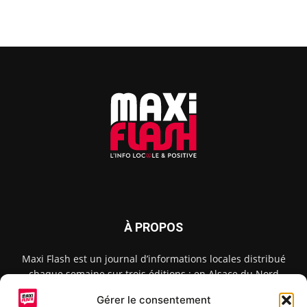
À PROPOS
Maxi Flash est un journal d’informations locales distribué
chaque semaine sur trois éditions : en Alsace du Nord
depuis 2015, dans les secteurs d’Obernai-Molsheim-Erstein
Gérer le consentement
depuis 2022, et à Colmar, Vignoble et Plaine depuis 2023.