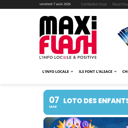
vendredi 7 août 2026
Contactez-nous
Nous trou
L’INFO LOCALE
ILS FONT L’ALSACE
CH
07
LOTO DES ENFANT
MAR