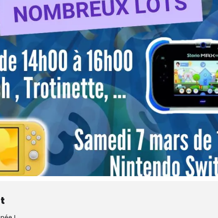
t
née !